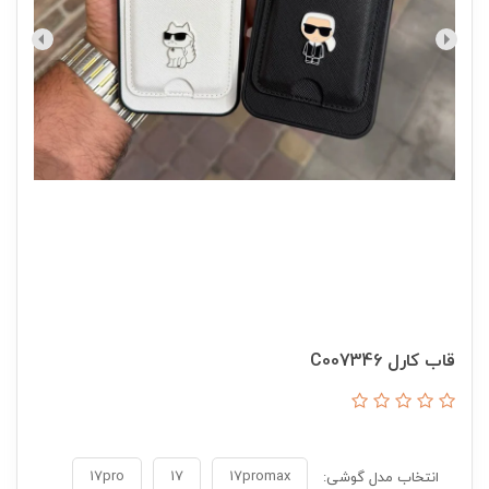
قاب کارل C007346
17pro
17
17promax
انتخاب مدل گوشی: