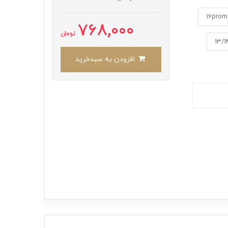
16prom
768,000
تومان
13/1
افزودن به سبدخرید