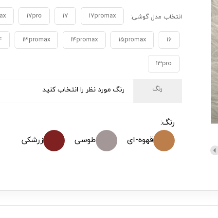
ax
17pro
17
17promax
انتخاب مدل گوشی:
4
13promax
14promax
15promax
16
13pro
رنگ
رنگ مورد نظر را انتخاب کنید
رنگ:
قهوه-ای
طوسی
زرشکی