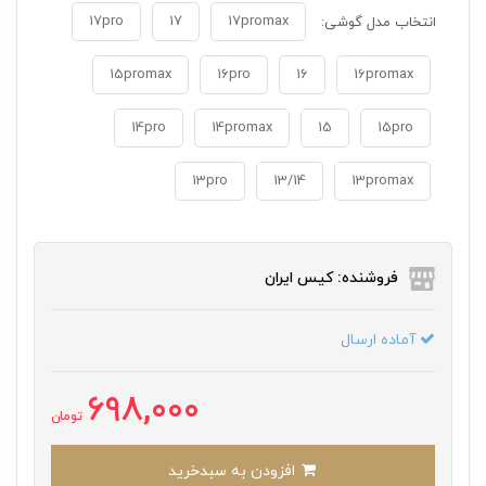
17pro
17
17promax
انتخاب مدل گوشی:
15promax
16pro
16
16promax
14pro
14promax
15
15pro
13pro
13/14
13promax
فروشنده: کیس ایران
آماده ارسال
698,000
تومان
افزودن به سبدخرید