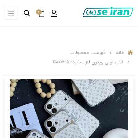
0
خانه
فهرست محصولات
قاب لویی ویتون لنز سفیدC007353