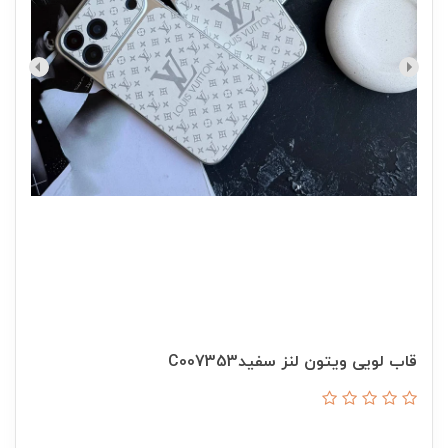
قاب لویی ویتون لنز سفیدC007353