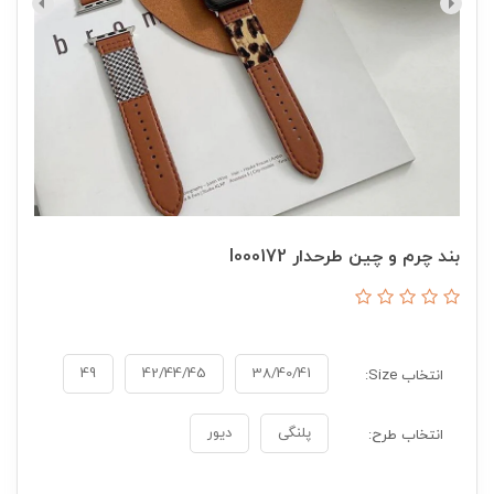
بند چرم و چین طرحدار I000172
49
42/44/45
38/40/41
انتخاب Size:
پلنگی
دیور
انتخاب طرح: