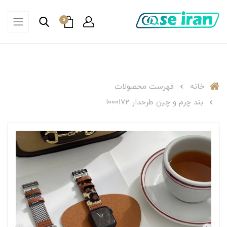
0
خانه
فهرست محصولات
بند چرم و چین طرحدار I000172