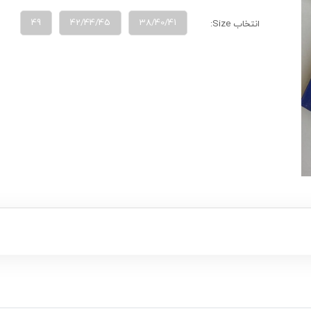
49
42/44/45
38/40/41
انتخاب Size: