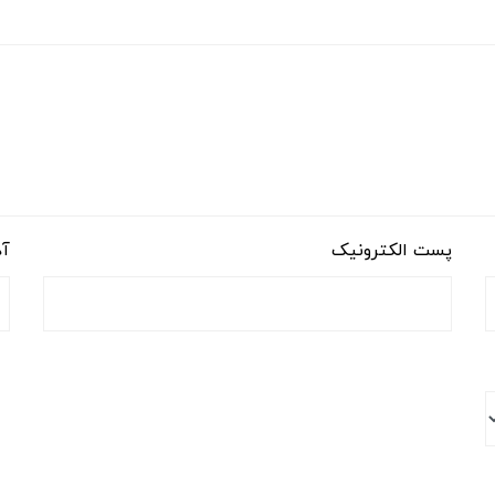
پست الکترونیک
آد