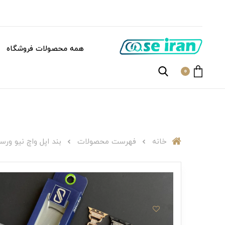
همه محصولات فروشگاه
0
خانه
فهرست محصولات
بند اپل واچ نیو ورساچ0173