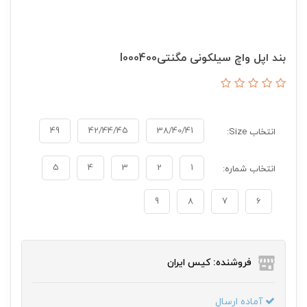
بند اپل واچ سیلکونی مگنتیI000400
49
42/44/45
38/40/41
انتخاب Size:
5
4
3
2
1
انتخاب شماره:
9
8
7
6
فروشنده: کیس ایران
آماده ارسال