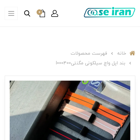
0
خانه
فهرست محصولات
بند اپل واچ سیلکونی مگنتیI000400