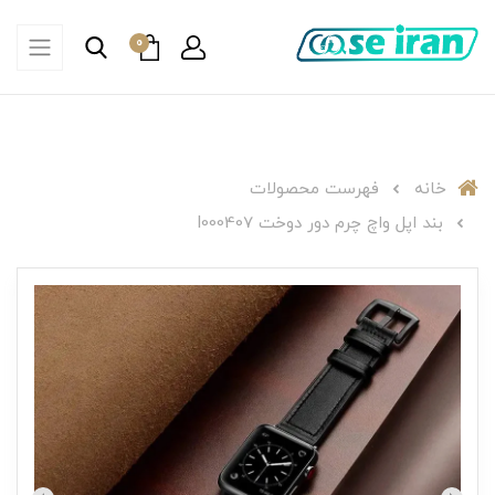
0
خانه
فهرست محصولات
بند اپل واچ چرم دور دوخت I000407