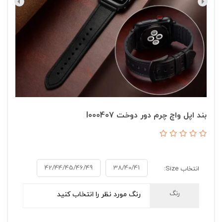
بند اپل واچ چرم دور دوخت I000407
42/44/45/46/49
38/40/41
انتخاب Size:
رنگ
رنگ مورد نظر را انتخاب کنید