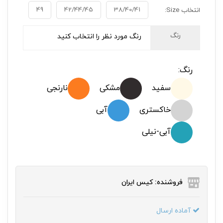
49
42/44/45
38/40/41
انتخاب Size:
رنگ
رنگ مورد نظر را انتخاب کنید
رنگ:
سفید
مشکی
نارنجی
خاکستری
آبی
آبی-نیلی
فروشنده: کیس ایران
آماده ارسال