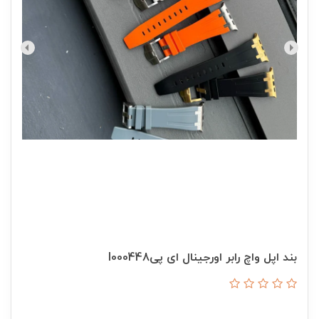
بند اپل واچ رابر اورجینال ای پیI000448