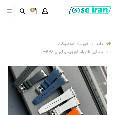
0
خانه
فهرست محصولات
بند اپل واچ رابر اورجینال ای پیI000448