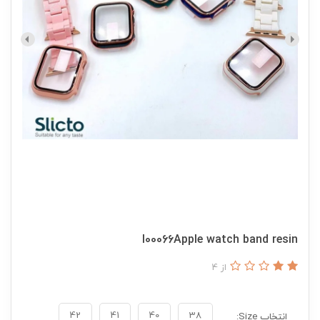
I00066Apple watch band resin
از 4
42
41
40
38
انتخاب Size: