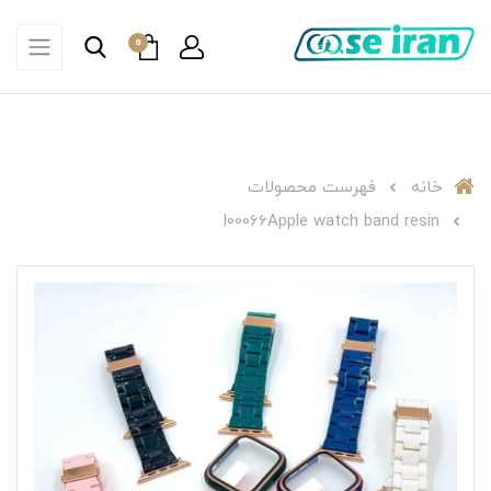
0
خانه
فهرست محصولات
I00066Apple watch band resin