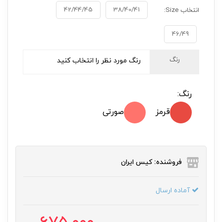
42/44/45
38/40/41
انتخاب Size:
46/49
رنگ
رنگ مورد نظر را انتخاب کنید
رنگ:
قرمز
صورتی
فروشنده: کیس ایران
آماده ارسال