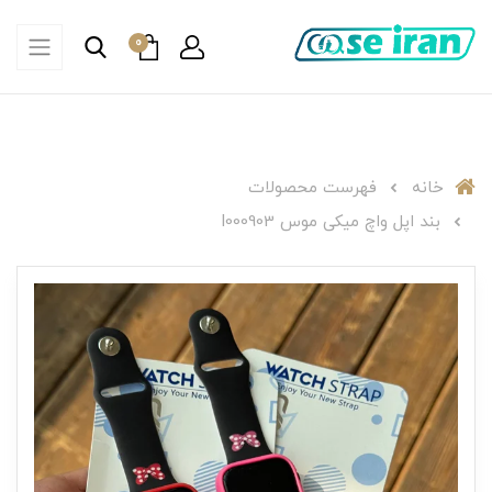
0
خانه
فهرست محصولات
بند اپل واچ میکی موس I000903