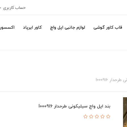
حساب کاربری
قاب کاور گوشی
لوازم جانبی اپل واچ
کاور ایرپاد
اکسسور
حدار I000916
بند اپل واچ سیلیکونی طرحدار I000916