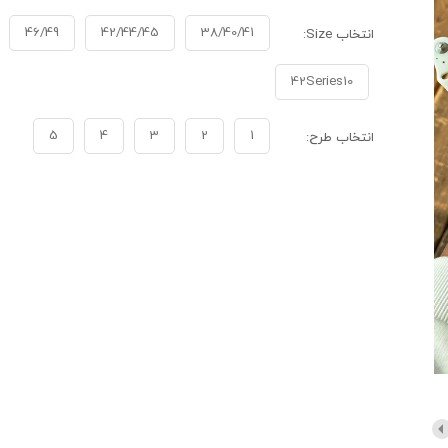
46/49
42/44/45
38/40/41
انتخاب Size:
42Series10
5
4
3
2
1
انتخاب طرح: