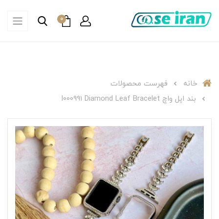
0
خانه
فهرست محصولات
بند اپل واچ I000991 Diamond Leaf Bracelet