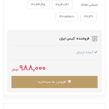
42/44/45
38/40/41
انتخاب Size:
42series10
46/49
فروشنده: کیس ایران
آماده ارسال
988,000
تومان
افزودن به سبدخرید