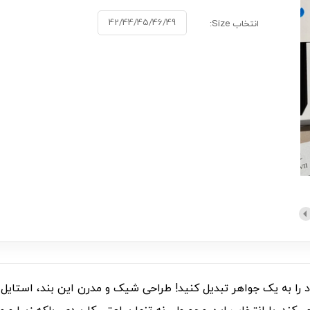
42/44/45/46/49
انتخاب Size:
I001011، ساعت هوشمند خود را به یک جواهر تبدیل کنید! طراحی شیک و مدرن این ب