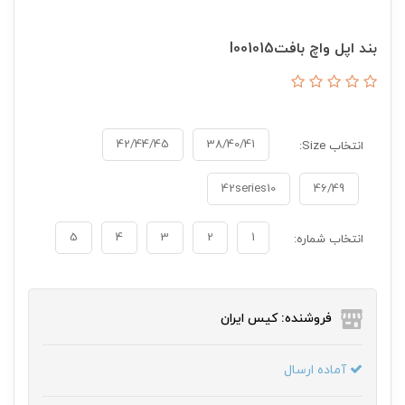
بند اپل واچ بافتI001015
42/44/45
38/40/41
انتخاب Size:
42series10
46/49
5
4
3
2
1
انتخاب شماره:
فروشنده: کیس ایران
آماده ارسال