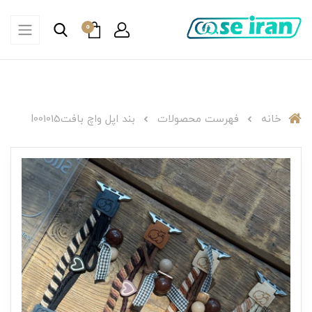
0
خانه
فهرست محصولات
بند اپل واچ بافتI001015