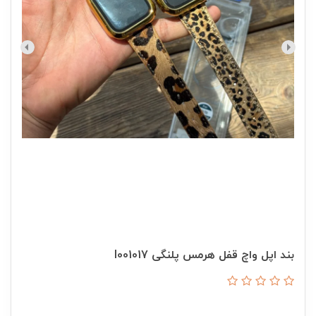
بند اپل واچ قفل هرمس پلنگی I001017