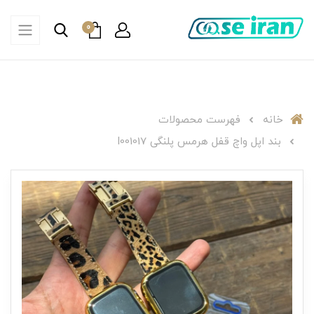
0
خانه
فهرست محصولات
بند اپل واچ قفل هرمس پلنگی I001017