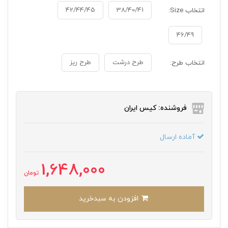
42/44/45
38/40/41
انتخاب Size:
46/49
طرح درشت
طرح ریز
انتخاب طرح:
فروشنده: کیس ایران
آماده ارسال
1,648,000
تومان
افزودن به سبدخرید