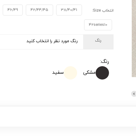
46/49
42/44/45
38/40/41
انتخاب Size:
42series10
رنگ
رنگ مورد نظر را انتخاب کنید
رنگ:
مشکی
سفید