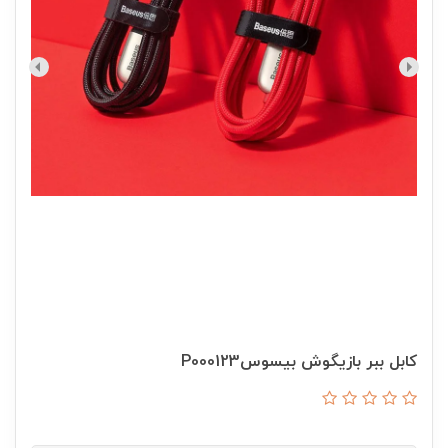
کابل ببر بازیگوش بیسوسP000123