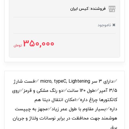
فروشنده: کیس ایران
ناموجود
350,000
تومان
✅دارای 3 سر micro, typeC, Lightening ✅فست شارژ
3/5 آمپر✅طول 120 سانت✅دو رنگ مشکی و قرمز✅روی
کانکتورها چراغ داره✅امکان انتقال دیتا هم
داره✅بسیار مقاوم با طول عمر زیاد✅مجهز به چیپست
هوشمند جهت محافظت در برابر نوسانات ولتاژ و جریان
برق