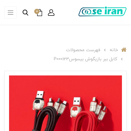
0
خانه
فهرست محصولات
کابل ببر بازیگوش بیسوسP000123