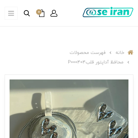
0
خانه
فهرست محصولات
محافظ آداپتور قلبP000404