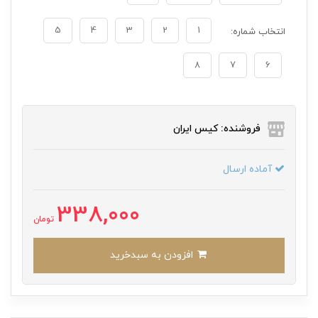
5
4
3
2
1
انتخاب شماره:
8
7
6
فروشنده: کیس ایران
آماده ارسال
338,000
تومان
افزودن به سبدخرید