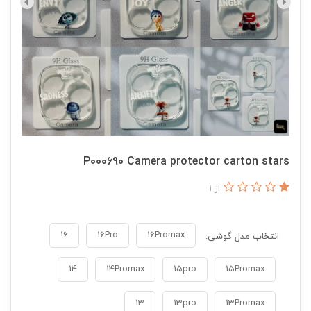
P000690 Camera protector carton stars
از 1
16
16Pro
16Promax
انتخاب مدل گوشی:
14
14Promax
15pro
15Promax
13
13pro
13Promax