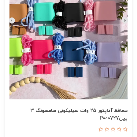
محافظ آداپتور 25 وات سیلیکونی سامسونگ 3
پینP000727