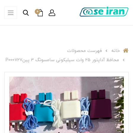
0
خانه
فهرست محصولات
محافظ آداپتور 25 وات سیلیکونی سامسونگ 3 پینP000727