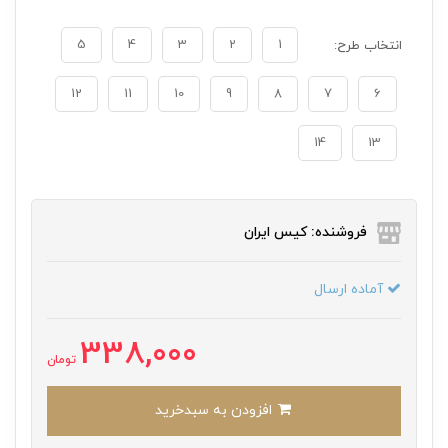
5
4
3
2
1
انتخاب طرح:
12
11
10
9
8
7
6
14
13
فروشنده: کیس ایران
آماده ارسال
338,000
تومان
افزودن به سبدخرید