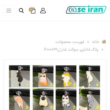
0
خانه
فهرست محصولات
پلاگ فانتزی سوکت شارژرP000899