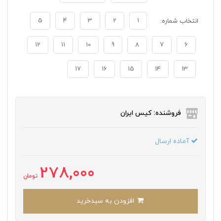
5
4
3
2
1
انتخاب شماره:
12
11
10
9
8
7
6
17
16
15
14
13
فروشنده: کیس ایران
آماده ارسال
278,000
تومان
افزودن به سبدخرید