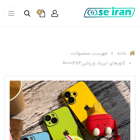
0
خانه
فهرست محصولات
کاورهای ایرپاد ورزشیA000454