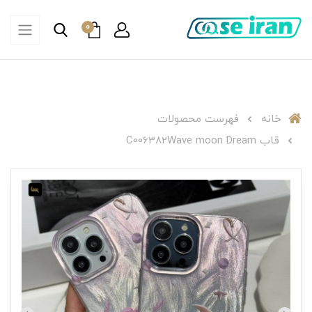
0
خانه
فهرست محصولات
قاب C006382Wave moon Dream