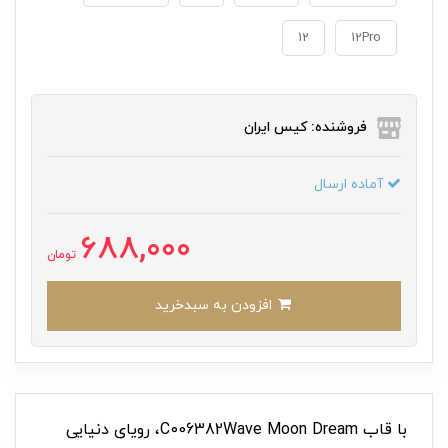
12
12Pro
فروشنده: کیس ایران
آماده ارسال
688,000
تومان
افزودن به سبدخرید
با قاب C006382Wave Moon Dream، رویای دنیایی