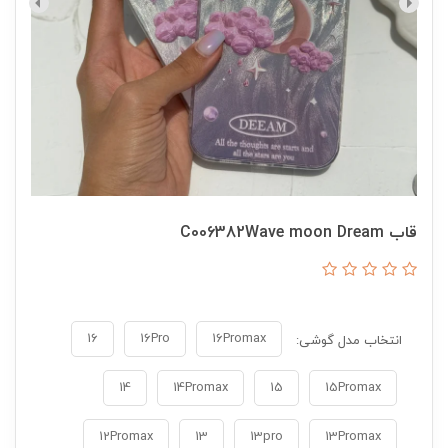
قاب C006382Wave moon Dream
16
16Pro
16Promax
انتخاب مدل گوشی:
14
14Promax
15
15Promax
12Promax
13
13pro
13Promax