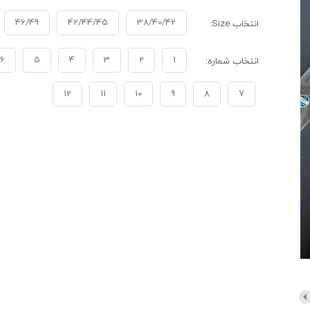
46/49
42/44/45
38/40/42
انتخاب Size:
6
5
4
3
2
1
انتخاب شماره:
12
11
10
9
8
7