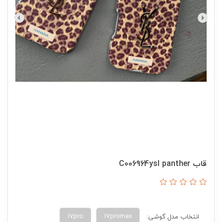
قاب C006964ysl panther
17pro
17promax
انتخاب مدل گوشی: