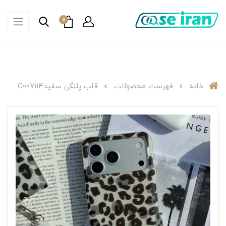
0
خانه
فهرست محصولات
قاب پلنگی سفیدC007114