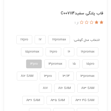
قاب پلنگی سفیدC007114
از 1
17pro
17
17promax
انتخاب مدل گوشی:
15promax
16pro
16
16promax
14pro
14promax
15
15pro
A12 SAM
13pro
13/14
13promax
A17
A16 SAM
A13 SAM
A36 SAM
A35 SAM
A32 4G SAM