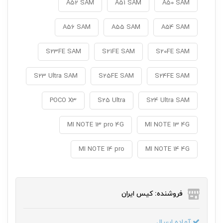
A52 SAM
A51 SAM
A50 SAM
A56 SAM
A55 SAM
A54 SAM
S23FE SAM
S21FE SAM
S20FE SAM
S23 Ultra SAM
S25FE SAM
S24FE SAM
POCO X3
S25 Ultra
S24 Ultra SAM
MI NOTE 13 pro 4G
MI NOTE 13 4G
MI NOTE 14 pro
MI NOTE 14 4G
فروشنده: کیس ایران
آماده ارسال