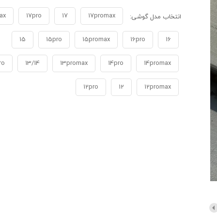
ax
17pro
17
17promax
انتخاب مدل گوشی:
15
15pro
15promax
16pro
16
ro
13/14
13promax
14pro
14promax
12pro
12
12promax