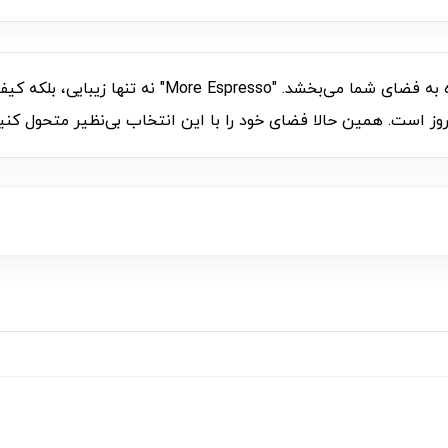
قاب C007142 با طراحی جذاب و مدرن، جلوه‌ای ویژه به ف
روز است. همین حالا فضای خود را با این انتخاب بی‌نظیر متحول کن