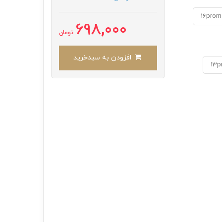
16prom
698,000
تومان
افزودن به سبدخرید
13p