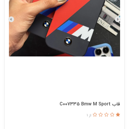
قاب C007335 Bmw M Sport
از 1