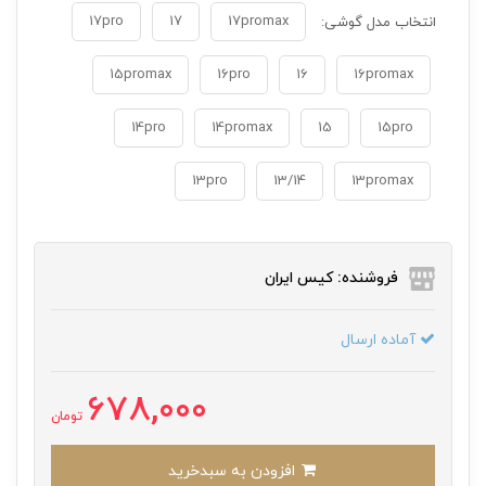
17pro
17
17promax
انتخاب مدل گوشی:
15promax
16pro
16
16promax
14pro
14promax
15
15pro
13pro
13/14
13promax
فروشنده: کیس ایران
آماده ارسال
678,000
تومان
افزودن به سبدخرید