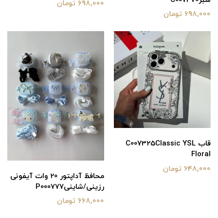
سبزC007470
698,000 تومان
698,000 تومان
قاب C007325Classic YSL
Floral
648,000 تومان
محافظ آداپتور 20 وات آیفونی
رزینی/شاینیP000777
668,000 تومان