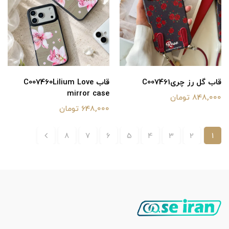
قاب گل رز چریC007461
قاب C007460Lilium Love
mirror case
848,000 تومان
648,000 تومان
8
7
6
5
4
3
2
1