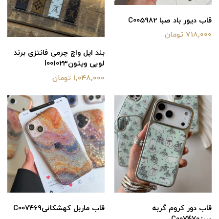
قاب دیور باد صبا C005982
718,000 تومان
بند اپل واچ چرمی فانتزی برند
لویی ویتونI001023
1,048,000 تومان
قاب دور کروم گربه
قاب ماربل کهشکانیC007469