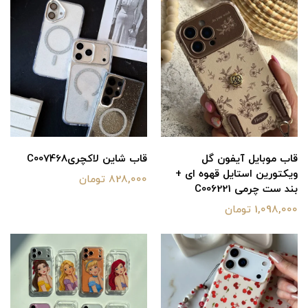
قاب موبایل آیفون گل
قاب شاین لاکچریC007468
ویکتورین استایل قهوه ای +
828,000 تومان
بند ست چرمی C006221
1,098,000 تومان