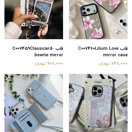
قاب C007460Lilium Love
قاب C007459Classicard-
bowtie mirror
mirror case
648,000 تومان
908,000 تومان