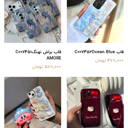
قاب C007452Ocean Blue
قاب براش نهنگC007451
AMORE
478,000 تومان
578,000 تومان