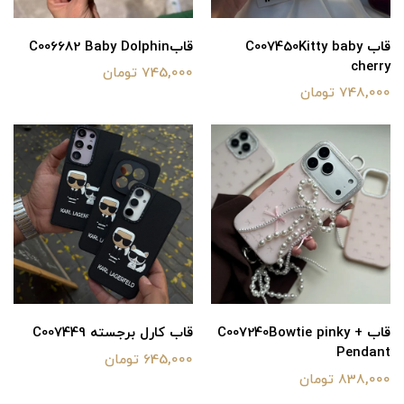
قاب C007450Kitty baby
قابC006682 Baby Dolphin
cherry
745,000 تومان
748,000 تومان
قاب C007240Bowtie pinky +
قاب کارل برجسته C007449
Pendant
645,000 تومان
838,000 تومان