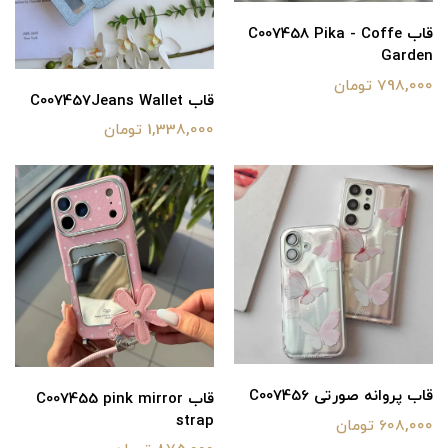
قاب C007458 Pika - Coffe
Garden
798,000 تومان
قاب C007457Jeans Wallet
1,338,000 تومان
قاب پروانه صورتی C007456
قاب C007455 pink mirror
strap
608,000 تومان