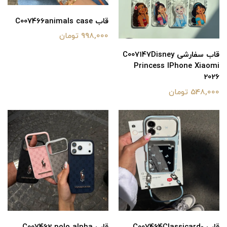
قاب C007466animals case
998,000 تومان
قاب سفارشی C007147Disney
Princess IPhone Xiaomi
2026
548,000 تومان