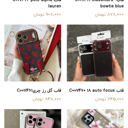
قاب C007464Classicard-
قاب C007462 polo alpha
lauren
bowtie blue
878,000 تومان
908,000 تومان
قاب C007460 18 auto focus
قاب گل رز چریC007461
745,000 تومان
848,000 تومان