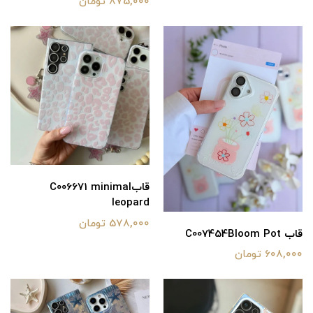
875,000 تومان
قابC006671 minimal
leopard
578,000 تومان
قاب C007454Bloom Pot
608,000 تومان